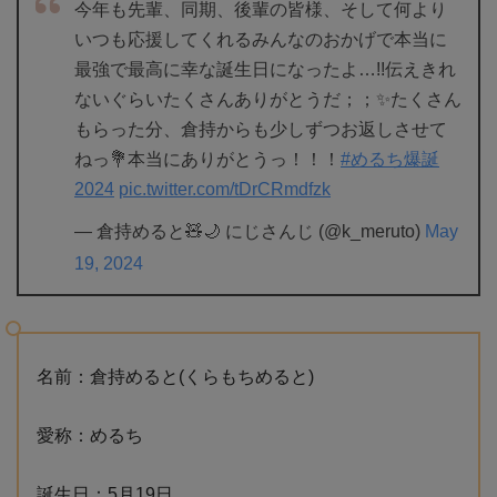
今年も先輩、同期、後輩の皆様、そして何より
いつも応援してくれるみんなのおかげで本当に
最強で最高に幸な誕生日になったよ…!!伝えきれ
ないぐらいたくさんありがとうだ；；✨たくさん
もらった分、倉持からも少しずつお返しさせて
ねっ💐本当にありがとうっ！！！
#めるち爆誕
2024
pic.twitter.com/tDrCRmdfzk
— 倉持めると🧸🌙 にじさんじ (@k_meruto)
May
19, 2024
名前：倉持めると(くらもちめると)
愛称：めるち
誕生日：5月19日