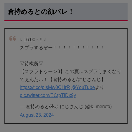
倉持めるとの顔バレ！
⳻ 16:00～!! ⳺
スプラするぞー！！！！！！！！！！！
▽待機所▽
【スプラトゥーン3】この夏…スプラうまくなり
てぇんだ…！【倉持めると/にじさんじ】
https://t.co/pIsMw0CHrR
@YouTube
より
pic.twitter.com/ECtpTIDx9y
— 倉持めると🧸🌙 にじさんじ (@k_meruto)
August 23, 2024