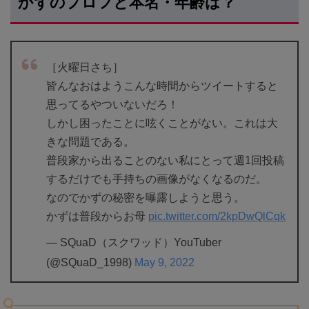
かずのプロフと本名・年齢は？
［火曜日さち］
皆んなおはようこんな時間からツイートすると
思ってるやついないだろ！
しかし困ったことに呟くことがない。これは大
きな問題である。
普段家から出ることのない私にとって週1回投稿
するだけでも手持ちの画像がなくなるのだ。
なのでかずの秘密を曝露しようと思う。
かずは普段からお母
pic.twitter.com/2kpDwQlCqk
— SQuaD（スクワッド）YouTuber
(@SQuaD_1998)
May 9, 2022