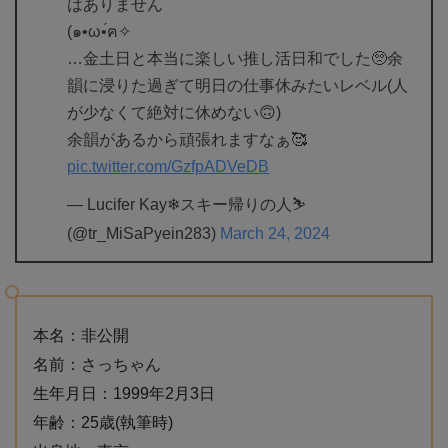
はありません
(๑•ω•́ฅ✧
…金土日と本当に楽しい推し活日和でした🥺余
韻に浸りた過ぎて明日の仕事休みたいレベル(人
が少なくて絶対に休めない🙃)
余韻があるから頑張れますなぁ🥰
pic.twitter.com/GzfpADVeDB
— Lucifer Kay❄スキー帰りの人⛷️
(@tr_MiSaPyein283)
March 24, 2024
本名：非公開
名前：さっちゃん
生年月日：1999年2月3日
年齢：25歳(執筆時)