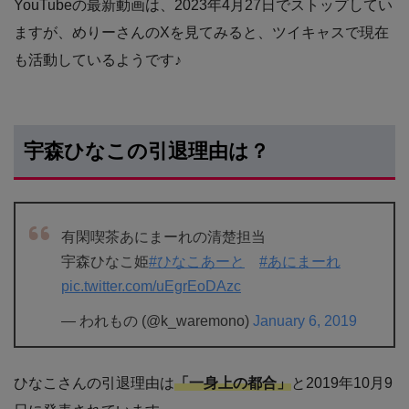
YouTubeの最新動画は、2023年4月27日でストップしてい
ますが、めりーさんのXを見てみると、ツイキャスで現在
も活動しているようです♪
宇森ひなこの引退理由は？
有閑喫茶あにまーれの清楚担当
宇森ひなこ姫
#ひなこあーと
#あにまーれ
pic.twitter.com/uEgrEoDAzc
— われもの (@k_waremono)
January 6, 2019
ひなこさんの引退理由は
「一身上の都合」
と2019年10月9