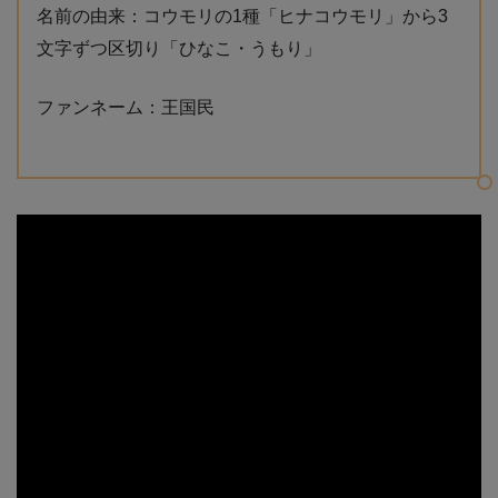
名前の由来：コウモリの1種「ヒナコウモリ」から3
文字ずつ区切り「ひなこ・うもり」
ファンネーム：王国民